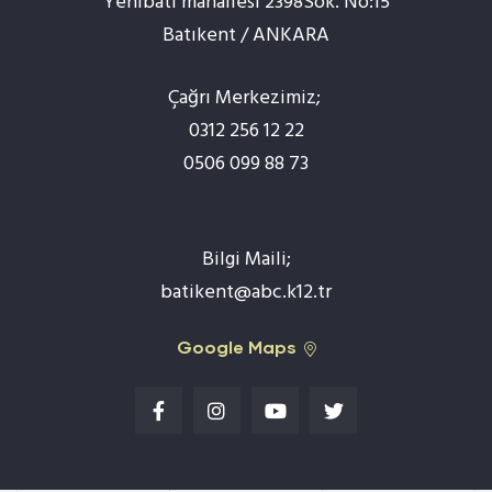
Yenibatı mahallesi 2398Sok. No:15
Batıkent / ANKARA
Çağrı Merkezimiz;
0312 256 12 22
0506 099 88 73
Bilgi Maili;
batikent@abc.k12.tr
Google Maps