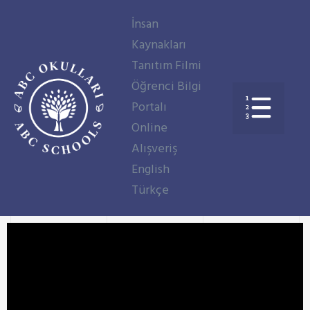
İnsan
Kaynakları
Tanıtım Filmi
Öğrenci Bilgi
Portalı
Online
aşkanı
Alışveriş
English
Türkçe