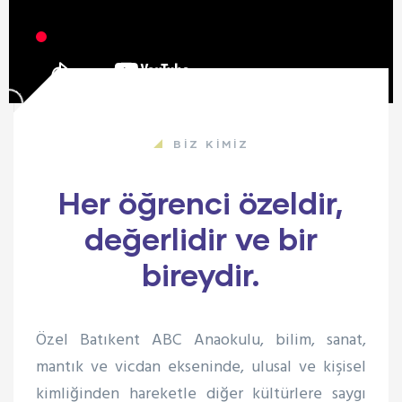
BİZ KİMİZ
Her öğrenci özeldir,
değerlidir ve bir
bireydir.
Özel Batıkent ABC Anaokulu, bilim, sanat,
mantık ve vicdan ekseninde, ulusal ve kişisel
kimliğinden hareketle diğer kültürlere saygı