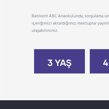
Batıkent ABC Anaokulunda, sorgulama üni
içeriğimizi aktardığımız mektuplar yayınl
ulaşabilirsiniz.
İNDİR
3 YAŞ
4