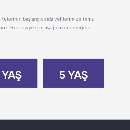
telerinin başlangıcında velilerimize tema
arız. Her seviye için aşağıda bir örneğine
İNDİR
İNDİR
 YAŞ
5 YAŞ