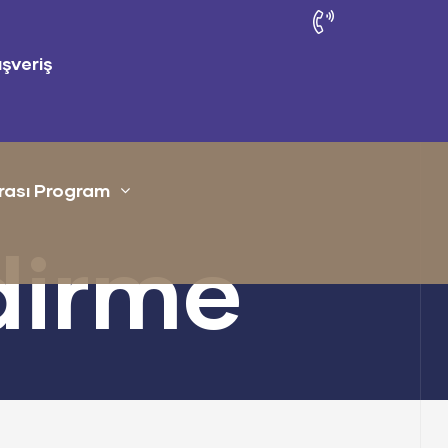
ışveriş
rası Program
dirme