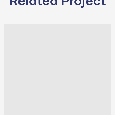
Related Project
AVM
KONUT