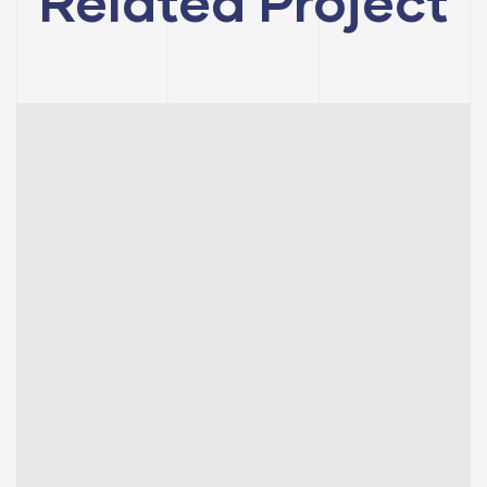
Related Project
AVM
KONUT