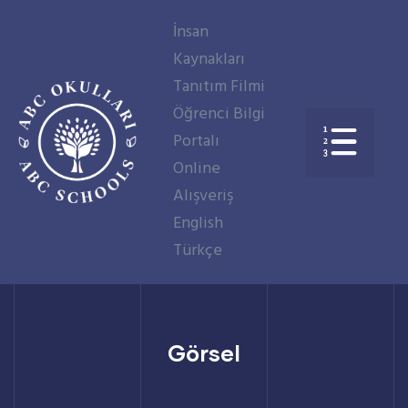
İnsan
Kaynakları
Tanıtım Filmi
Öğrenci Bilgi
Portalı
Online
aşkanı
Alışveriş
English
Türkçe
Görsel