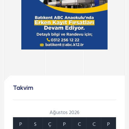
Takvim
Ağustos 2026
P
S
Ç
P
C
C
P